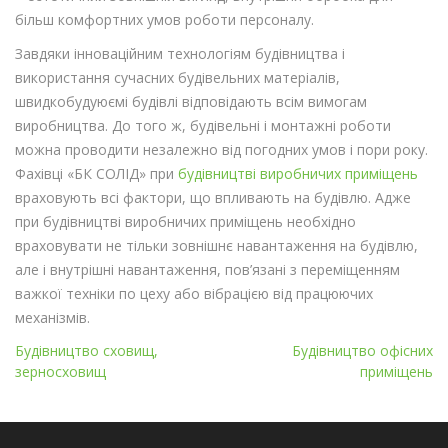
більш комфортних умов роботи персоналу.
Завдяки інноваційним технологіям будівництва і
використання сучасних будівельних матеріалів,
швидкобудуюємі будівлі відповідають всім вимогам
виробництва. До того ж, будівельні і монтажні роботи
можна проводити незалежно від погодних умов і пори року.
Фахівці «БК СОЛІД» при
будівництві виробничих приміщень
враховують всі фактори, що впливають на будівлю. Адже
при будівництві виробничих приміщень необхідно
враховувати не тільки зовнішнє навантаження на будівлю,
але і внутрішні навантаження, пов’язані з переміщенням
важкої техніки по цеху або вібрацією від працюючих
механізмів.
Навігація
Будівництво сховищ,
Будівництво офісних
зерносховищ
приміщень
записів