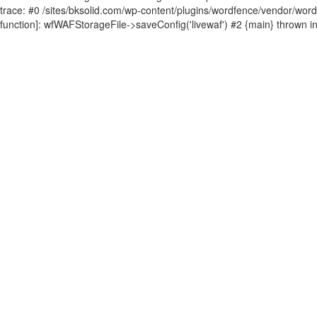
trace: #0 /sites/bksolid.com/wp-content/plugins/wordfence/vendor/wordfen
function]: wfWAFStorageFile->saveConfig('livewaf') #2 {main} thrown i