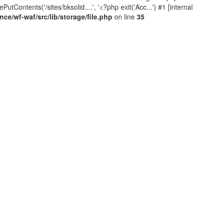
Contents('/sites/bksolid....', '<?php exit('Acc...') #1 [internal
e/wf-waf/src/lib/storage/file.php
on line
35