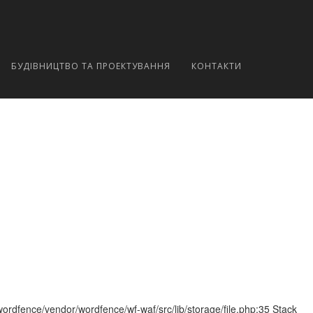
БУДІВНИЦТВО ТА ПРОЕКТУВАННЯ
КОНТАКТИ
wordfence/vendor/wordfence/wf-waf/src/lib/storage/file.php:35 Stack