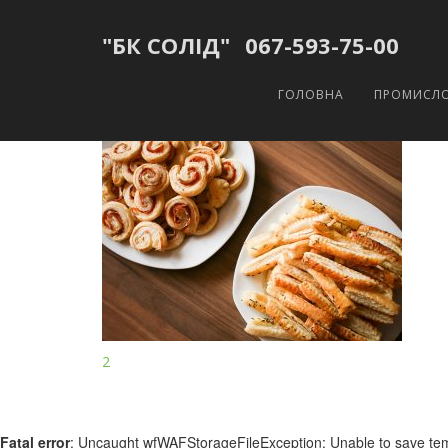
"БК СОЛІД"
067-593-75-00
2
ГОЛОВНА
ПРОМИСЛО
29.03.2018
Навігація
2
записів
Fatal error
: Uncaught wfWAFStorageFileException: Unable to save tempor