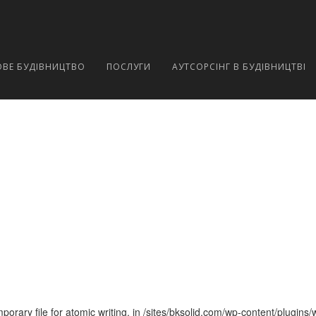
ВЕ БУДІВНИЦТВО
ПОСЛУГИ
АУТСОРСІНГ В БУДІВНИЦТВІ
ary file for atomic writing. in /sites/bksolid.com/wp-content/plugins/