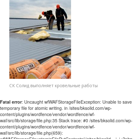
СК Солид выполняет кровельные работы
Fatal error
: Uncaught wfWAFStorageFileException: Unable to save
temporary file for atomic writing. in /sites/bksolid.com/wp-
content/plugins/wordfence/vendor/wordfence/wf-
waf/src/lib/storage/file.php:35 Stack trace: #0 /sites/bksolid.com/wp-
content/plugins/wordfence/vendor/wordfence/wf-
waf/src/lib/storage/file.php(659):