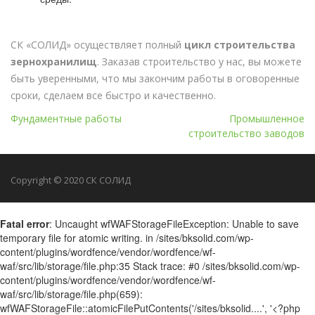
СК «СОЛИД» осуществляет полный
цикл строительства
зернохранилищ
. Заказав строительство у нас, вы можете
быть уверенными, что мы закончим работы в оговоренные
сроки, сделаем все быстро и качественно.
Навигация
Фундаментные работы
Промышленное
строительство заводов
по
записям
Copyright © 2020 СК СОЛИД
Fatal error
: Uncaught wfWAFStorageFileException: Unable to save
temporary file for atomic writing. in /sites/bksolid.com/wp-
content/plugins/wordfence/vendor/wordfence/wf-
waf/src/lib/storage/file.php:35 Stack trace: #0 /sites/bksolid.com/wp-
content/plugins/wordfence/vendor/wordfence/wf-
waf/src/lib/storage/file.php(659):
wfWAFStorageFile::atomicFilePutContents('/sites/bksolid....', '<?php