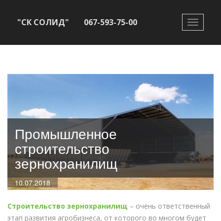
"СК СОЛИД"
067-593-75-00
Toggle
navigati
Промышленное
строительство
зернохранилищ
10.07.2018
Строительство зернохранилищ
– очень ответственный
этап развития агробизнеса, от которого во многом будет