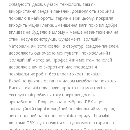
складності дахів. Сучасні технології, такі як
використання сендвіч-панелей, дозволяють зробити
покрівлю в найкоротші терміни. При цьому, покрівля
виходить міцна і легка. Зменшення ваги покрівлі добре
впливає на будівлю в цілому – менше навантаження на
стіни, несучі конструкції, фундамент. Ізоляційні
матеріали, які встановлені в структурі сендвіч-панелей,
дозволяють одночасно монтувати і покрівельний і
ізоляційний матеріал. Професійний монтаж панелей
дозволяє значно скоротити час проведення
покрівельних робіт, без втрати якості покрівлі.
Вкрай популярна останнім часом мембранна покрівля.
Високі технічні показники, простота в монтажі та
експлуатації роблять таку покрівлю досить
привабливою. Покрівельна мембрана ПВХ – це
інноваційний гідроізоляційний покрівельний матеріал,
виготовлений на основі полівінілхлориду. Шви між
листами ПВХ згуртовуються за допомогою гарячого
повітря, шви виходять дуже міцними. Така технологія